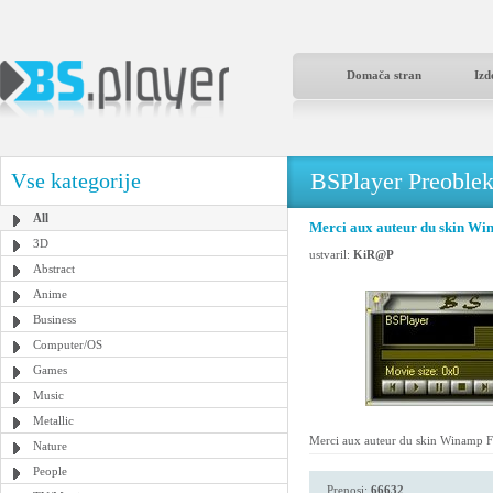
Domača stran
Izd
BSPlayer Preoble
Vse kategorije
All
Merci aux auteur du skin Wi
3D
ustvaril:
KiR@P
Abstract
Anime
Business
Computer/OS
Games
Music
Metallic
Merci aux auteur du skin Winamp F
Nature
People
Prenosi:
66632