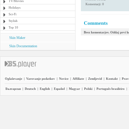
TV/Movies
Komentarji: 0
Holidays
Sci-Fi
Stylish
Comments
Top 10
Brez komentarjev. Oddaj prvi 
Skin Maker
Skin Documentation
Oglaševanje
|
Varovanje podatkov
|
Novice
|
Affiliate
|
Zemljevid
|
Kontakt
|
Prav
Български
|
Deutsch
|
English
|
Español
|
Magyar
|
Polski
|
Português brasileiro
|