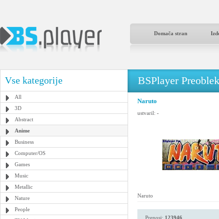
Domača stran
Izd
BSPlayer Preoble
Vse kategorije
All
Naruto
3D
ustvaril:
-
Abstract
Anime
Business
Computer/OS
Games
Music
Metallic
Naruto
Nature
People
Prenosi:
123946