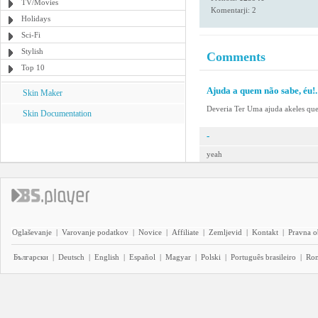
TV/Movies
Komentarji: 2
Holidays
Sci-Fi
Stylish
Comments
Top 10
Ajuda a quem não sabe, éu!.
Skin Maker
Deveria Ter Uma ajuda akeles qu
Skin Documentation
-
yeah
Oglaševanje
|
Varovanje podatkov
|
Novice
|
Affiliate
|
Zemljevid
|
Kontakt
|
Pravna o
Български
|
Deutsch
|
English
|
Español
|
Magyar
|
Polski
|
Português brasileiro
|
Ro