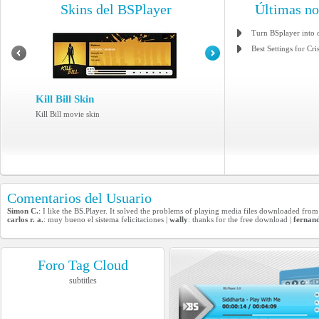
Skins del BSPlayer
Últimas n
Turn BSplayer into 
Best Settings for Cri
Kill Bill Skin
Kill Bill movie skin
Comentarios del Usuario
Simon C.
: I like the BS.Player. It solved the problems of playing media files downloaded fr
carlos r. a.
: muy bueno el sistema felicitaciones |
wally
: thanks for the free download |
fernan
Foro Tag Cloud
subtitles