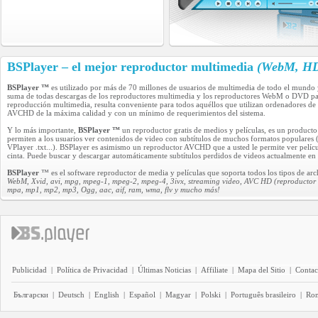
BSPlayer – el mejor reproductor multimedia
(WebM, HD 
BSPlayer ™
es utilizado por más de 70 millones de usuarios de multimedia de todo el mundo 
suma de todas descargas de los reproductores multimedia y los reproductores WebM o DVD pag
reproducción multimedia, resulta conveniente para todos aquéllos que utilizan ordenadores d
AVCHD de la máxima calidad y con un mínimo de requerimientos del sistema.
Y lo más importante,
BSPlayer ™
un reproductor gratis de medios y películas, es un product
permiten a los usuarios ver contenidos de video con subtítulos de muchos formatos populares 
VPlayer .txt...). BSPlayer es asimismo un reproductor AVCHD que a usted le permite ver pel
cinta. Puede buscar y descargar automáticamente subtítulos perdidos de videos actualmente en 
BSPlayer
™ es el software reproductor de media y películas que soporta todos los tipos de ar
WebM, Xvid, avi, mpg, mpeg-1, mpeg-2, mpeg-4, 3ivx, streaming video, AVC HD (reproductor 
mpa, mp1, mp2, mp3, Ogg, aac, aif, ram, wma, flv y mucho más!
Publicidad
|
Política de Privacidad
|
Últimas Noticias
|
Affiliate
|
Mapa del Sitio
|
Contac
Български
|
Deutsch
|
English
|
Español
|
Magyar
|
Polski
|
Português brasileiro
|
Ro