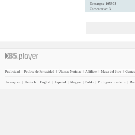
Descargas:
105902
Comentarios: 3
Publicidad
|
Política de Privacidad
|
Últimas Noticias
|
Affiliate
|
Mapa del Sitio
|
Contac
Български
|
Deutsch
|
English
|
Español
|
Magyar
|
Polski
|
Português brasileiro
|
Ro