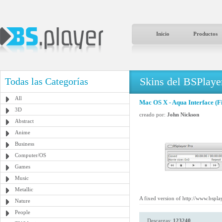
Inicio
Productos
Skins del BSPlaye
Todas las Categorías
All
Mac OS X - Aqua Interface (F
3D
creado por:
John Nickson
Abstract
Anime
Business
Computer/OS
Games
Music
Metallic
A fixed version of http://www.bspl
Nature
People
Descargas:
123240