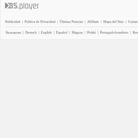
Publicidad
|
Política de Privacidad
|
Últimas Noticias
|
Affiliate
|
Mapa del Sitio
|
Contac
Български
|
Deutsch
|
English
|
Español
|
Magyar
|
Polski
|
Português brasileiro
|
Ro