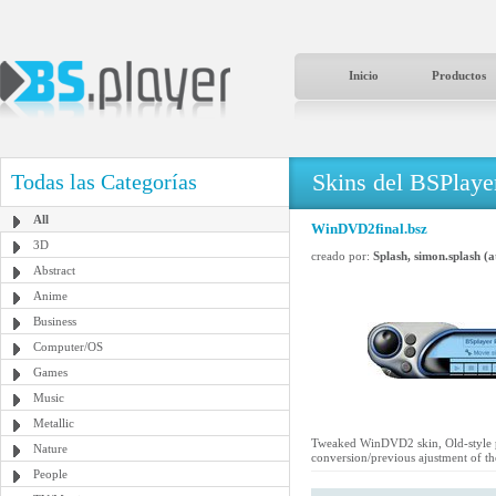
Inicio
Productos
Skins del BSPlaye
Todas las Categorías
All
WinDVD2final.bsz
3D
creado por:
Splash, simon.splash (
Abstract
Anime
Business
Computer/OS
Games
Music
Metallic
Tweaked WinDVD2 skin, Old-style pr
Nature
conversion/previous ajustment of
People