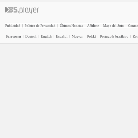
Publicidad
|
Política de Privacidad
|
Últimas Noticias
|
Affiliate
|
Mapa del Sitio
|
Contac
Български
|
Deutsch
|
English
|
Español
|
Magyar
|
Polski
|
Português brasileiro
|
Ro