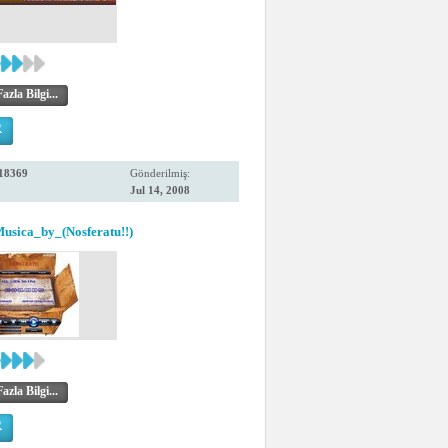
zla Bilgi...
R
18369
Gönderilmiş:
Jul 14, 2008
usica_by_(Nosferatu!!)
zla Bilgi...
R