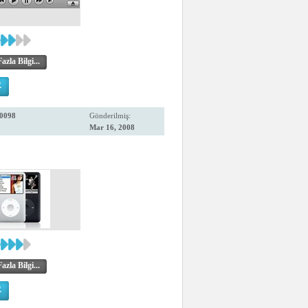
zla Bilgi...
R
0098
Gönderilmiş:
Mar 16, 2008
zla Bilgi...
R