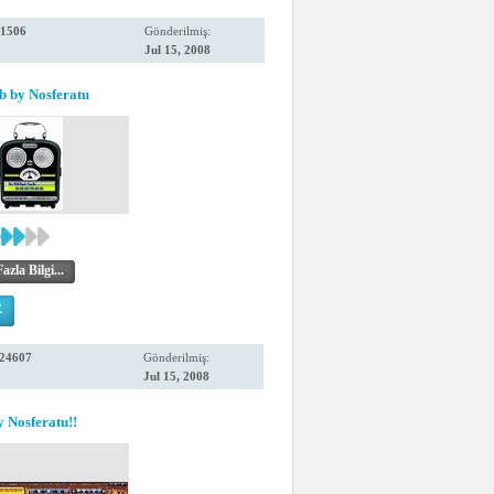
1506
Gönderilmiş:
Jul 15, 2008
 by Nosferatu
zla Bilgi...
R
24607
Gönderilmiş:
Jul 15, 2008
y Nosferatu!!