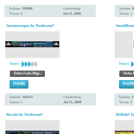
İndirme:
116940
Gönderilmiş:
İndirme:
8
Yorum: 6
Jul 21, 2008
Yorum: 1
Stormtrooper by Nosferatu!!
SmallBomb
Beğeni:
Beğeni:
Daha Fazla Bilgi...
Daha Fa
İNDİR
İNDİ
İndirme:
164147
Gönderilmiş:
İndirme:
1
Yorum: 3
Jul 15, 2008
Yorum: 0
Royale by Nosferatu!!
Hellish!! b