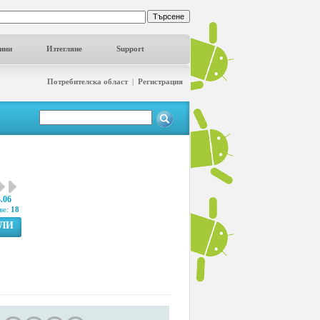
ини
Изтегляне
Support
Потребителска област
|
Регистрация
3.06
ве:
18
ГЛИ