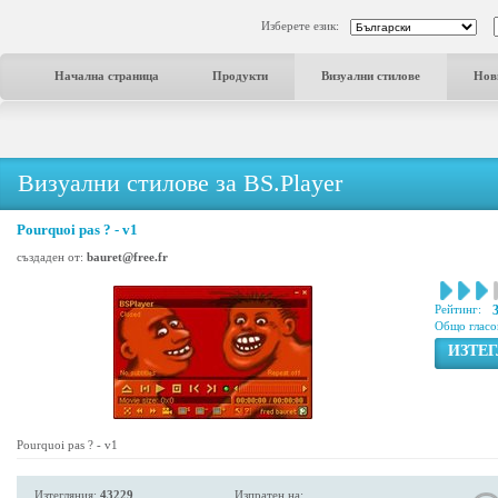
Изберете език:
Начална страница
Продукти
Визуални стилове
Нов
Визуални стилове за BS.Player
Pourquoi pas ? - v1
създаден от:
bauret@free.fr
Рейтинг:
Общо гласо
ИЗТЕ
Pourquoi pas ? - v1
Изтегляния:
43229
Изпратен на: