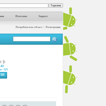
ини
Изтегляне
Support
Потребителска област
|
Регистрация
2.82
ве:
125
ГЛИ