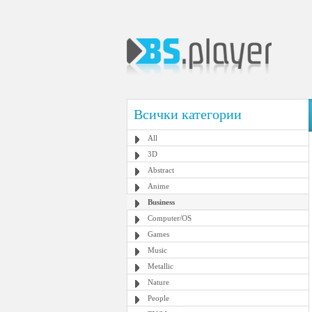
Всички категории
All
3D
Abstract
Anime
Business
Computer/OS
Games
Music
Metallic
Nature
People