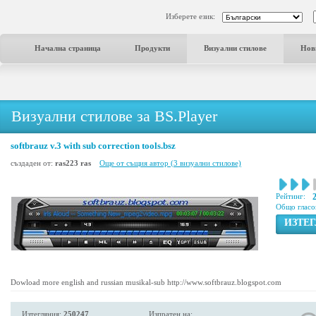
Изберете език:
Начална страница
Продукти
Визуални стилове
Нов
Визуални стилове за BS.Player
softbrauz v.3 with sub correction tools.bsz
създаден от:
ras223 ras
Още от същия автор (3 визуални стилове)
Рейтинг:
Общо гласо
ИЗТЕ
Dowload more english and russian musikal-sub http://www.softbrauz.blogspot.com
Изтегляния:
250247
Изпратен на: