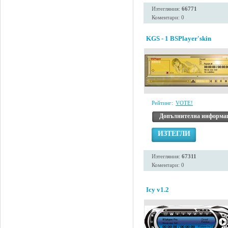
Изтегляния:
66771
Коментари: 0
KGS - 1 BSPlayer'skin
Рейтинг:
VOTE!
Допълнителна информа
ИЗТЕГЛИ
Изтегляния:
67311
Коментари: 0
Icy v1.2