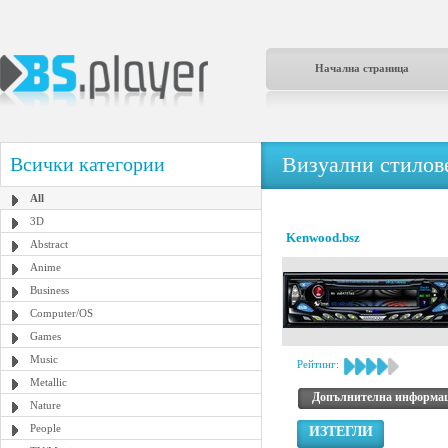
Начална страница
Визуални стилове
Всички категории
All
3D
Kenwood.bsz
Abstract
Anime
Business
Computer/OS
Games
Music
Рейтинг:
Metallic
Допълнителна информа
Nature
People
ИЗТЕГЛИ