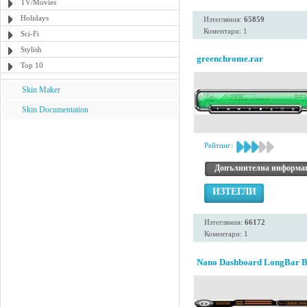
TV/Movies
Holidays
Изтегляния:
65859
Коментари: 1
Sci-Fi
Stylish
greenchrome.rar
Top 10
Skin Maker
Skin Documentation
Рейтинг:
Допълнителна информа
ИЗТЕГЛИ
Изтегляния:
66172
Коментари: 1
Nano Dashboard LongBar B