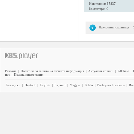
Изтегляния:
67837
Коментари: 0
Предишна страница
Реклама
|
Политика за защита на личната информация
|
Актуални новини
|
Affiliate
|
нас
|
Правна информация
Български
|
Deutsch
|
English
|
Español
|
Magyar
|
Polski
|
Português brasileiro
|
Ro