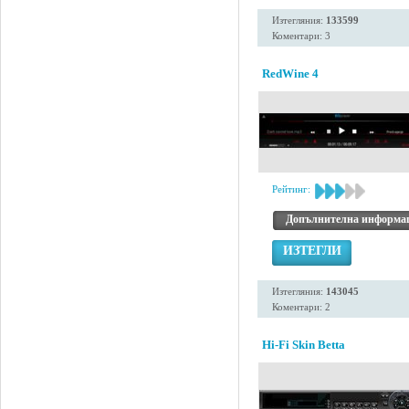
Изтегляния:
133599
Коментари: 3
RedWine 4
Рейтинг:
Допълнителна информа
ИЗТЕГЛИ
Изтегляния:
143045
Коментари: 2
Hi-Fi Skin Betta