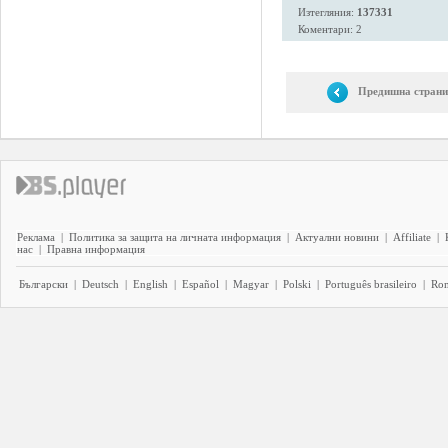
Изтегляния:
137331
Коментари: 2
Предишна страни
Реклама
|
Политика за защита на личната информация
|
Актуални новини
|
Affiliate
|
нас
|
Правна информация
Български
|
Deutsch
|
English
|
Español
|
Magyar
|
Polski
|
Português brasileiro
|
Ro