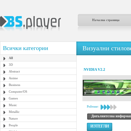
Начална страница
Визуални стилове
Всички категории
All
3D
NVIDIA V2.2
Abstract
Anime
Business
Computer/OS
Games
Music
Рейтинг:
Metallic
Допълнителна информа
Nature
People
ИЗТЕГЛИ