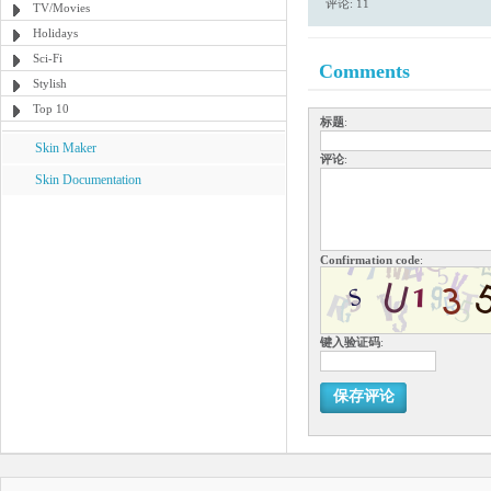
评论: 11
TV/Movies
Holidays
Sci-Fi
Comments
Stylish
Top 10
标题
:
Skin Maker
评论
:
Skin Documentation
Confirmation code
:
键入验证码
:
保存评论