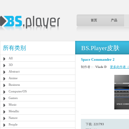
首页
产品
BS.Player皮肤
所有类别
All
Space Commander 2
3D
制作者：:
Vlade D
更多此作者（
Abstract
Anime
Business
Computer/OS
Games
Music
Metallic
Nature
下载:
221793
People