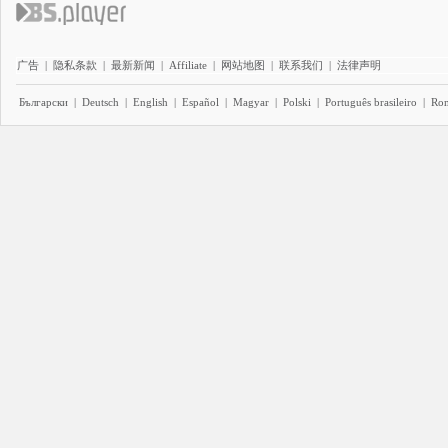
广告
|
隐私条款
|
最新新闻
|
Affiliate
|
网站地图
|
联系我们
|
法律声明
Български
|
Deutsch
|
English
|
Español
|
Magyar
|
Polski
|
Português brasileiro
|
Ro