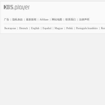
广告
|
隐私条款
|
最新新闻
|
Affiliate
|
网站地图
|
联系我们
|
法律声明
Български
|
Deutsch
|
English
|
Español
|
Magyar
|
Polski
|
Português brasileiro
|
Ro