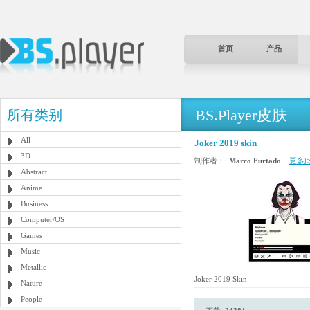
首页
产品
BS.Player皮肤
所有类别
All
Joker 2019 skin
3D
制作者：:
Marco Furtado
更多
Abstract
Anime
Business
Computer/OS
Games
Music
Metallic
Joker 2019 Skin
Nature
People