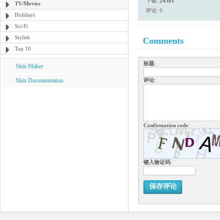
下载:
24381
TV/Movies
评论: 0
Holidays
Sci-Fi
Stylish
Comments
Top 10
标题
:
Skin Maker
Skin Documentation
评论
:
Confirmation code
:
键入验证码
:
保存评论