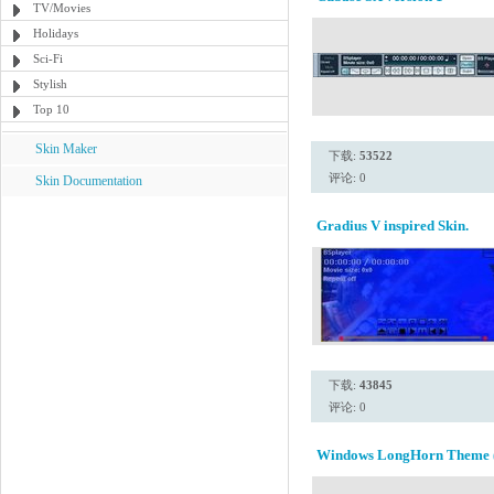
TV/Movies
Holidays
Sci-Fi
Stylish
Top 10
Skin Maker
下载:
53522
评论: 0
Skin Documentation
Gradius V inspired Skin.
下载:
43845
评论: 0
Windows LongHorn Theme 