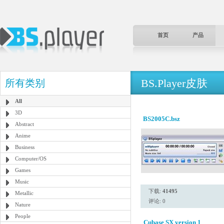
首页
产品
BS.Player皮肤
所有类别
All
3D
BS2005C.bsz
Abstract
Anime
Business
Computer/OS
Games
Music
下载:
41495
Metallic
评论: 0
Nature
People
Cubase SX version 1