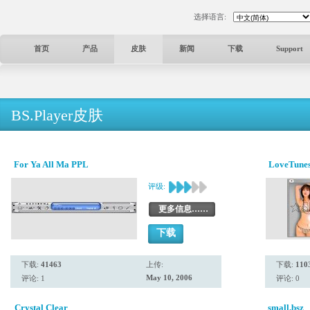
选择语言:
首页
产品
皮肤
新闻
下载
Support
BS.Player皮肤
For Ya All Ma PPL
LoveTunes
评级:
更多信息……
下载
下载:
41463
上传:
下载:
110
May 10, 2006
评论: 1
评论: 0
Crystal Clear
small.bsz