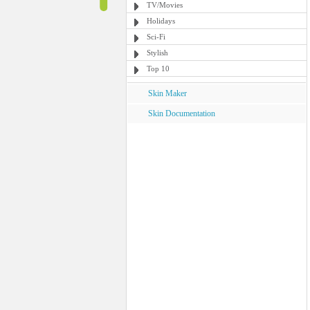
TV/Movies
Holidays
Sci-Fi
Stylish
Top 10
Skin Maker
Skin Documentation