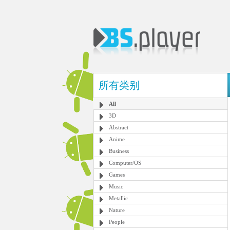
所有类别
All
3D
Abstract
Anime
Business
Computer/OS
Games
Music
Metallic
Nature
People