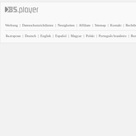
Werbung
|
Datenschutzrichtlinien
|
Neuigkeiten
|
Affiliate
|
Sitemap
|
Kontakt
|
Rechtl
Български
|
Deutsch
|
English
|
Español
|
Magyar
|
Polski
|
Português brasileiro
|
Ro