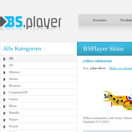
Startseite
Produk
BSPlayer Skins
Alle Kategorien
All
yellow submarine
3D
Von:
john oliver
Mehr von diesem
Abstract
Anime
Business
Computer/OS
Games
Music
Metallic
Yellow submarine with many feature
Nature
Updated 23.4.2012
People