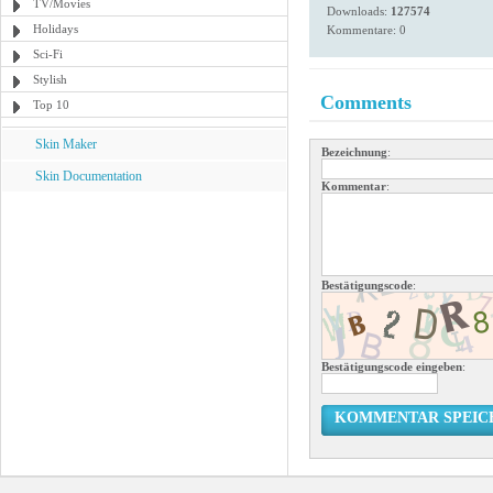
TV/Movies
Downloads:
127574
Holidays
Kommentare: 0
Sci-Fi
Stylish
Comments
Top 10
Skin Maker
Bezeichnung
:
Skin Documentation
Kommentar
:
Bestätigungscode
:
Bestätigungscode eingeben
:
KOMMENTAR SPEIC