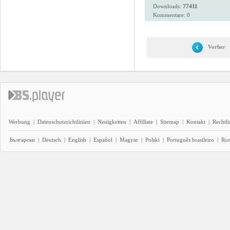
Downloads:
77411
Kommentare: 0
Vorher
Werbung
|
Datenschutzrichtlinien
|
Neuigkeiten
|
Affiliate
|
Sitemap
|
Kontakt
|
Rechtl
Български
|
Deutsch
|
English
|
Español
|
Magyar
|
Polski
|
Português brasileiro
|
Ro