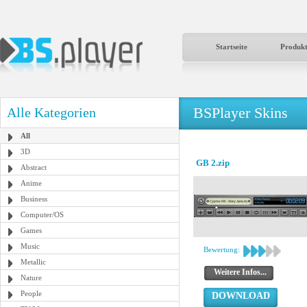
Startseite
Produk
BSPlayer Skins
Alle Kategorien
All
3D
GB 2.zip
Abstract
Anime
Business
Computer/OS
Games
Music
Bewertung:
Metallic
Weitere Infos...
Nature
People
DOWNLOAD