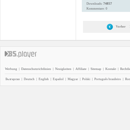
Downloads:
74857
Kommentare: 0
Vorher
Werbung
|
Datenschutzrichtlinien
|
Neuigkeiten
|
Affiliate
|
Sitemap
|
Kontakt
|
Rechtl
Български
|
Deutsch
|
English
|
Español
|
Magyar
|
Polski
|
Português brasileiro
|
Ro