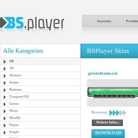
Startseite
Produk
BSPlayer Skins
Alle Kategorien
All
3D
greenchrome.rar
Abstract
Anime
Business
Computer/OS
Games
Music
Bewertung:
Metallic
Weitere Infos...
Nature
People
DOWNLOAD