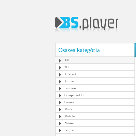
Összes kategória
All
3D
Abstract
Anime
Business
Computer/OS
Games
Music
Metallic
Nature
People