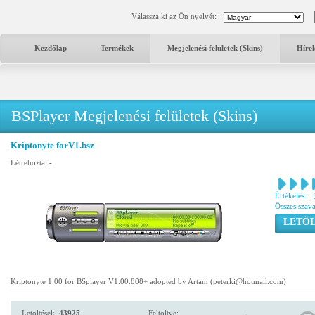
Válassza ki az Ön nyelvét:
Kezdőlap
Termékek
Megjelenési felületek (Skins)
Híre
BSPlayer Megjelenési felületek (Skins)
Kriptonyte forV1.bsz
Létrehozta:
-
Értékelés:
Összes szav
LETÖL
Kriptonyte 1.00 for BSplayer V1.00.808+ adopted by Artam (peterki@hotmail.com)
Letöltések:
43925
Feltöltve: