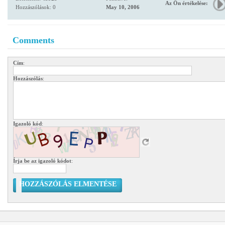
Az Ön értékelése:
Hozzászólások: 0
May 10, 2006
Comments
Cím
:
Hozzászólás
:
Igazoló kód
:
Írja be az igazoló kódot
:
HOZZÁSZÓLÁS ELMENTÉSE