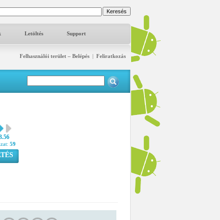
k
Letöltés
Support
Felhasználói terület – Belépés
|
Feliratkozás
3.56
azat:
59
TÉS