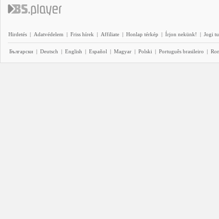
Hirdetés
|
Adatvédelem
|
Friss hírek
|
Affiliate
|
Honlap térkép
|
Írjon nekünk!
|
Jogi t
Български
|
Deutsch
|
English
|
Español
|
Magyar
|
Polski
|
Português brasileiro
|
Ro