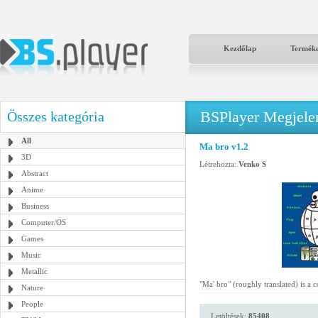
Kezdőlap
Termék
BSPlayer Megjelené
Összes kategória
All
Ma bro v1.2
3D
Létrehozta:
Venko S
Abstract
Anime
Business
Computer/OS
Games
Music
Metallic
"Ma' bro" (roughly translated) is a 
Nature
People
Letöltések:
85408