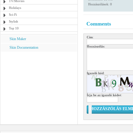
TV/Movies
Hozzászólások: 0
Holidays
Sci-Fi
Stylish
Comments
Top 10
Cím
:
Skin Maker
Hozzászólás
:
Skin Documentation
Igazoló kód
:
Írja be az igazoló kódot
:
HOZZÁSZÓLÁS ELM