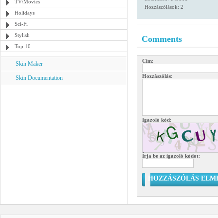
TV/Movies
Hozzászólások: 2
Holidays
Sci-Fi
Stylish
Comments
Top 10
Cím
:
Skin Maker
Hozzászólás
:
Skin Documentation
Igazoló kód
:
Írja be az igazoló kódot
:
HOZZÁSZÓLÁS ELM