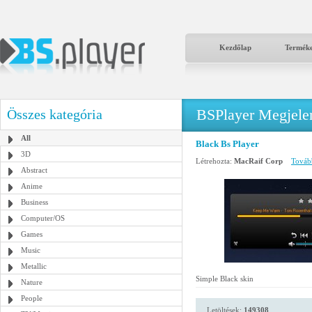
Kezdőlap
Termék
BSPlayer Megjelené
Összes kategória
All
Black Bs Player
3D
Létrehozta:
MacRaif Corp
Tovább
Abstract
Anime
Business
Computer/OS
Games
Music
Metallic
Simple Black skin
Nature
People
Letöltések:
149308