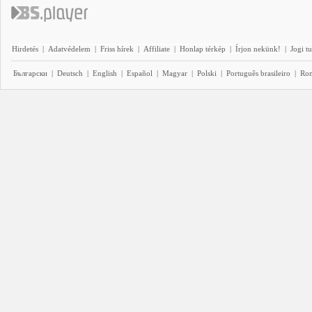
Hirdetés
|
Adatvédelem
|
Friss hírek
|
Affiliate
|
Honlap térkép
|
Írjon nekünk!
|
Jogi t
Български
|
Deutsch
|
English
|
Español
|
Magyar
|
Polski
|
Português brasileiro
|
Ro