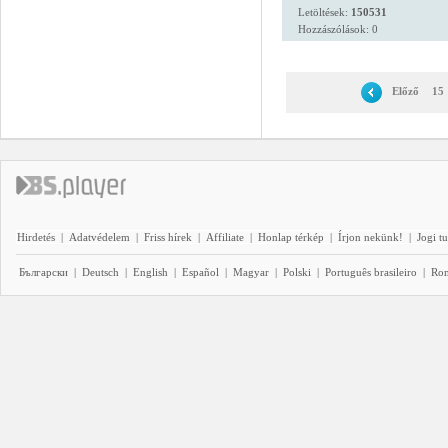
Letöltések:
150531
Hozzászólások: 0
Előző
15
Hirdetés
|
Adatvédelem
|
Friss hírek
|
Affiliate
|
Honlap térkép
|
Írjon nekünk!
|
Jogi t
Български
|
Deutsch
|
English
|
Español
|
Magyar
|
Polski
|
Português brasileiro
|
Ro