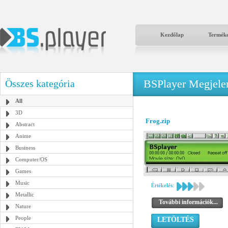
Kezdőlap
Termék
BSPlayer Megjelené
Összes kategória
All
3D
Frog.zip
Abstract
Anime
Business
Computer/OS
Games
Music
Értékelés:
Metallic
További információk...
Nature
People
LETÖLTÉS