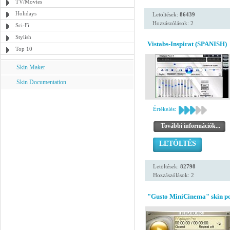
TV/Movies
Holidays
Letöltések:
86439
Hozzászólások: 2
Sci-Fi
Stylish
Vistabs-Inspirat (SPANISH)
Top 10
Skin Maker
Skin Documentation
Értékelés:
További információk...
LETÖLTÉS
Letöltések:
82798
Hozzászólások: 2
"Gusto MiniCinema" skin po