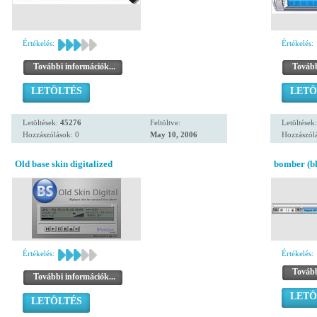
Értékelés:
Értékelés:
További információk...
Tovább
LETÖLTÉS
LETÖ
Letöltések:
45276
Feltöltve:
Letöltések
Hozzászólások: 0
May 10, 2006
Hozzászólá
Old base skin digitalized
bomber (bl
Értékelés:
Értékelés:
Tovább
További információk...
LETÖ
LETÖLTÉS