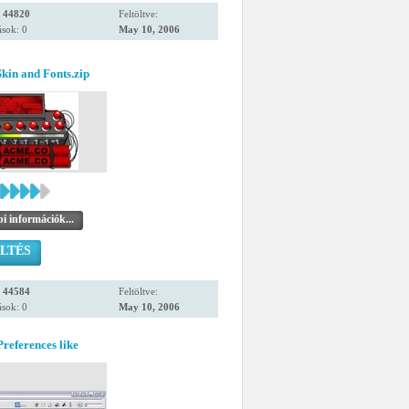
:
44820
Feltöltve:
sok: 0
May 10, 2006
kin and Fonts.zip
i információk...
LTÉS
:
44584
Feltöltve:
sok: 0
May 10, 2006
references like