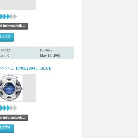
i információk...
LTÉS
:
44092
Feltöltve:
sok: 0
May 10, 2006
)>> > > .:: 10/01/2004 ::. BLUE
i információk...
LTÉS