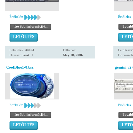
Értékelés:
Értékelés:
További információk...
Tovább
LETÖLTÉS
LETÖ
Letöltések:
44463
Feltöltve:
Letöltések
Hozzászólások: 1
May 10, 2006
Hozzászólá
CoolBlue1-0.bsz
gemini v2.
Értékelés:
Értékelés:
További információk...
Tovább
LETÖLTÉS
LETÖ