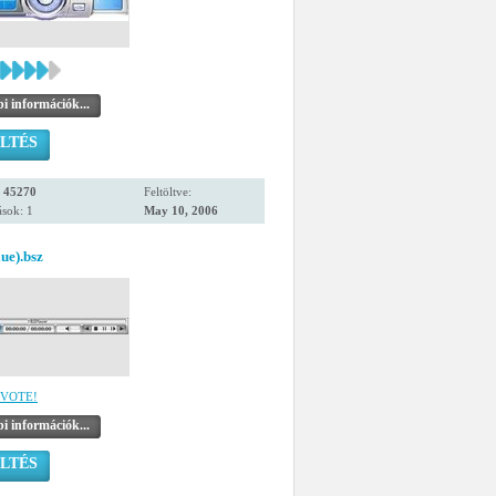
i információk...
LTÉS
:
45270
Feltöltve:
sok: 1
May 10, 2006
ue).bsz
VOTE!
i információk...
LTÉS