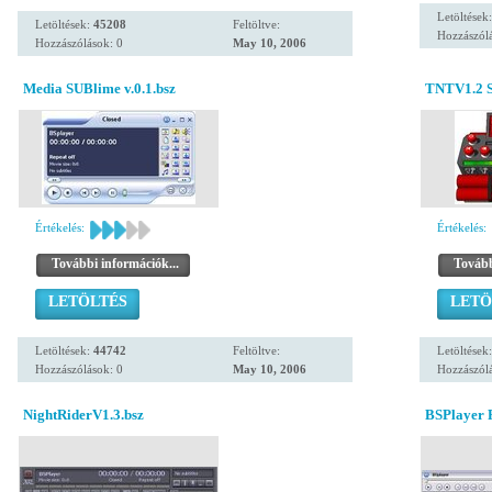
Letöltések
Letöltések:
45208
Feltöltve:
Hozzászólá
Hozzászólások: 0
May 10, 2006
Media SUBlime v.0.1.bsz
TNTV1.2 S
Értékelés:
Értékelés:
További információk...
Tovább
LETÖLTÉS
LETÖ
Letöltések:
44742
Feltöltve:
Letöltések
Hozzászólások: 0
May 10, 2006
Hozzászólá
NightRiderV1.3.bsz
BSPlayer P