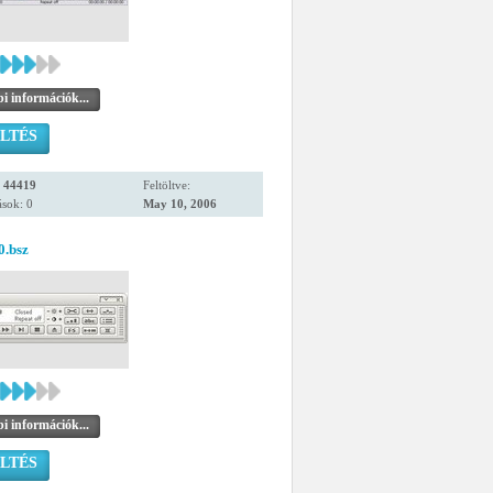
i információk...
LTÉS
:
44419
Feltöltve:
sok: 0
May 10, 2006
0.bsz
i információk...
LTÉS