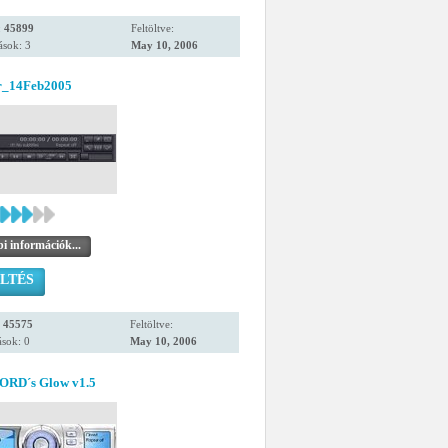
:
45899
Feltöltve:
ások: 3
May 10, 2006
r_14Feb2005
i információk...
LTÉS
:
45575
Feltöltve:
sok: 0
May 10, 2006
ORD´s Glow v1.5