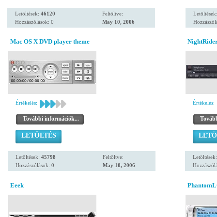
Letöltések:
46120
Feltöltve:
Letöltések
Hozzászólások: 0
May 10, 2006
Hozzászól
Mac OS X DVD player theme
NightRide
Értékelés:
Értékelés:
További információk...
Tovább
LETÖLTÉS
LETÖ
Letöltések:
45798
Feltöltve:
Letöltések
Hozzászólások: 0
May 10, 2006
Hozzászólá
Eeek
PhantomL