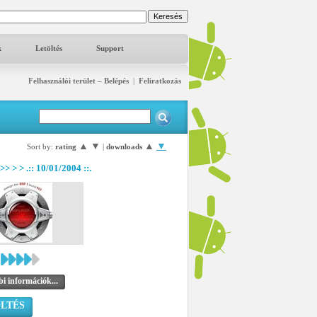
k
Letöltés
Support
Felhasználói terület – Belépés
|
Feliratkozás
▲
▼
▲
▼
Sort by:
rating
|
downloads
>> > > .:: 10/01/2004 ::.
i információk...
LTÉS