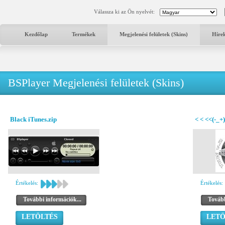
Válassza ki az Ön nyelvét:
Kezdőlap
Termékek
Megjelenési felületek (Skins)
Híre
BSPlayer Megjelenési felületek (Skins)
Black iTunes.zip
< < <<(-_+)
Értékelés:
Értékelés:
További információk...
Tovább
LETÖLTÉS
LETÖ