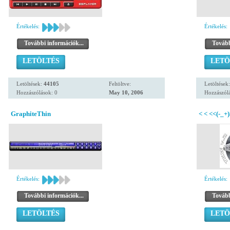
Értékelés:
Értékelés:
További információk...
Tovább
LETÖLTÉS
LETÖ
Letöltések:
44105
Feltöltve:
Letöltések
Hozzászólások: 0
May 10, 2006
Hozzászólá
GraphiteThin
< < <<(-_+
Értékelés:
Értékelés:
További információk...
Tovább
LETÖLTÉS
LETÖ