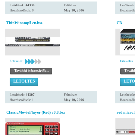
Letöltések:
44336
Feltöltve:
Letöltések
Hozzászólások: 0
May 10, 2006
Hozzászólá
ThinWinamp5 cn.bsz
CB
Értékelés:
Értékelés:
További információk...
Tovább
LETÖLTÉS
LETÖ
Letöltések:
44307
Feltöltve:
Letöltések
Hozzászólások: 1
May 10, 2006
Hozzászólá
ClassicMoviePlayer (Red) v0.8.bsz
red microf