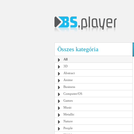
Összes kategória
All
3D
Abstract
Anime
Business
Computer/OS
Games
Music
Metallic
Nature
People