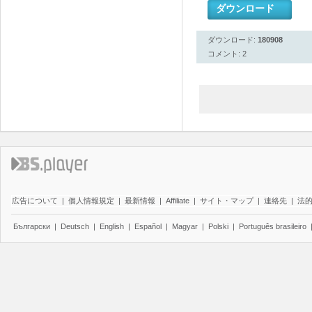
ダウンロード
ダウンロード:
180908
コメント: 2
広告について
|
個人情報規定
|
最新情報
|
Affiliate
|
サイト・マップ
|
連絡先
|
法
Български
|
Deutsch
|
English
|
Español
|
Magyar
|
Polski
|
Português brasileiro