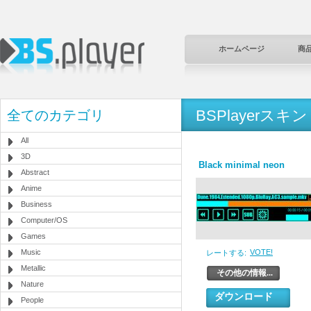
ホームページ
商
BSPlayerスキン
全てのカテゴリ
All
3D
Black minimal neon
Abstract
Anime
Business
Computer/OS
Games
Music
VOTE!
レートする:
Metallic
その他の情報...
Nature
ダウンロード
People