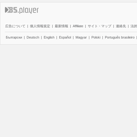
広告について
|
個人情報規定
|
最新情報
|
Affiliate
|
サイト・マップ
|
連絡先
|
法
Български
|
Deutsch
|
English
|
Español
|
Magyar
|
Polski
|
Português brasileiro