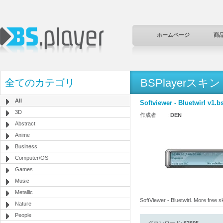
ホームページ
商
BSPlayerスキン
全てのカテゴリ
All
Softviewer - Bluetwirl v1.b
3D
作成者 :
DEN
Abstract
Anime
Business
Computer/OS
Games
Music
Metallic
SoftViewer - Bluetwirl. More free 
Nature
People