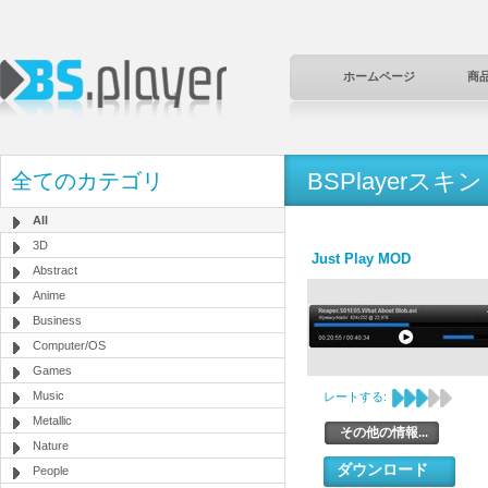
ホームページ
商
BSPlayerスキン
全てのカテゴリ
All
3D
Just Play MOD
Abstract
Anime
Business
Computer/OS
Games
Music
レートする:
Metallic
その他の情報...
Nature
ダウンロード
People