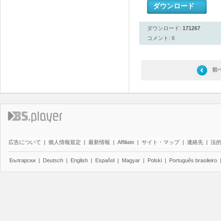
ダウンロード
ダウンロード:
171267
コメント: 6
前
広告について
|
個人情報規定
|
最新情報
|
Affiliate
|
サイト・マップ
|
連絡先
|
法
Български
|
Deutsch
|
English
|
Español
|
Magyar
|
Polski
|
Português brasileiro