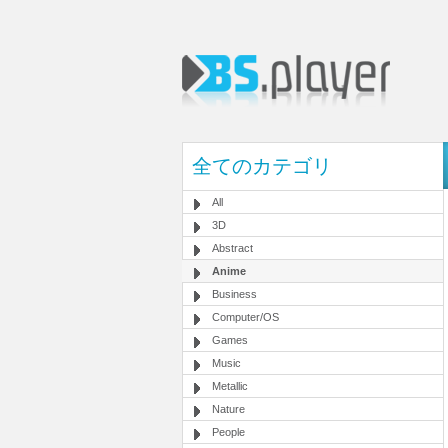
全てのカテゴリ
All
3D
Abstract
Anime
Business
Computer/OS
Games
Music
Metallic
Nature
People