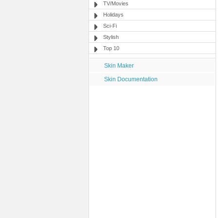
TV/Movies
Holidays
Sci-Fi
Stylish
Top 10
Skin Maker
Skin Documentation