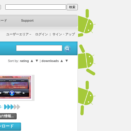
ロード
Support
ユーザーエリア－ ログイン
|
サイン・アップ
▲
▼
▲
▼
Sort by:
rating
|
downloads
:
の情報...
ンロード