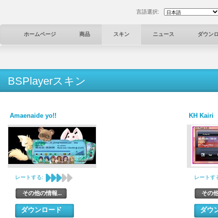
言語選択:
ホームページ
商品
スキン
ニュース
ダウン
BSPlayerスキン
Amaenaide yo!!
KH Kairi
レートする:
レートする
その他の情報...
その他
ダウンロード
ダウ