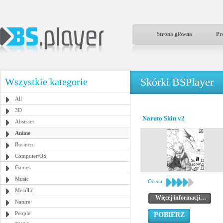
Strona główna
Pr
Skórki BSPlayer
Wszystkie kategorie
All
3D
Naruto Skin v2
Abstract
Anime
Business
Computer/OS
Games
Music
Ocena:
Metallic
Więcej informacji…
Nature
People
POBIERZ