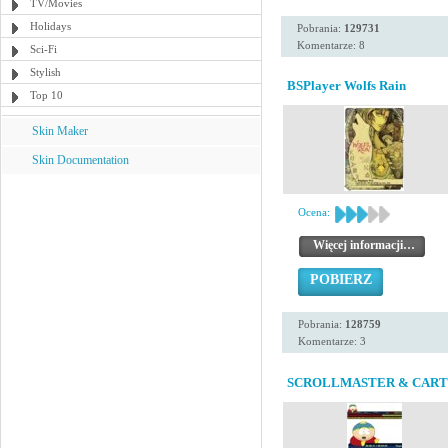
TV/Movies
Holidays
Pobrania:
129731
Komentarze: 8
Sci-Fi
Stylish
BSPlayer Wolfs Rain
Top 10
Skin Maker
Skin Documentation
Ocena:
Więcej informacji…
POBIERZ
Pobrania:
128759
Komentarze: 3
SCROLLMASTER & CAR