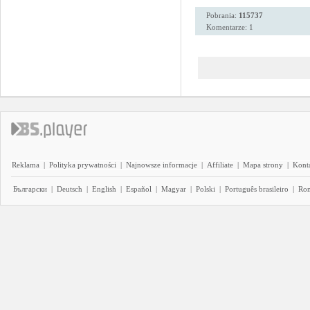
Pobrania:
115737
Komentarze: 1
Reklama
|
Polityka prywatności
|
Najnowsze informacje
|
Affiliate
|
Mapa strony
|
Kont
Български
|
Deutsch
|
English
|
Español
|
Magyar
|
Polski
|
Português brasileiro
|
Ro