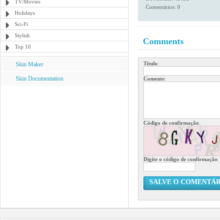
TV/Movies
Comentários: 0
Holidays
Sci-Fi
Stylish
Comments
Top 10
Título
:
Skin Maker
Skin Documentation
Comente
:
Código de confirmação
:
Digite o código de confirmação
:
SALVE O COMENTÁR