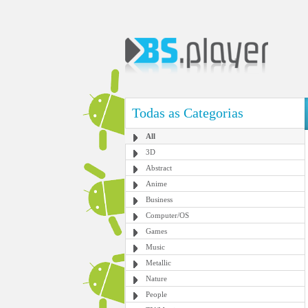
Todas as Categorias
All
3D
Abstract
Anime
Business
Computer/OS
Games
Music
Metallic
Nature
People