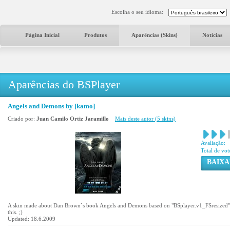
Escolha o seu idioma:
Página Inicial
Produtos
Aparências (Skins)
Notícias
Aparências do BSPlayer
Angels and Demons by [kamo]
Criado por:
Juan Camilo Ortiz Jaramillo
Mais deste autor (5 skins)
Avaliação:
Total de vot
BAIXA
A skin made about Dan Brown`s book Angels and Demons based on "BSplayer.v1_FSresized" s
this. ;)
Updated: 18.6.2009