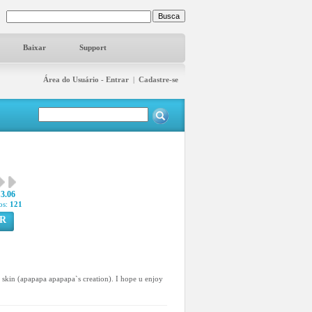
Baixar
Support
Área do Usuário - Entrar
|
Cadastre-se
3.06
os:
121
R
kin (apapapa apapapa`s creation). I hope u enjoy