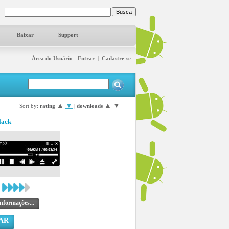
Baixar
Support
Área do Usuário - Entrar
|
Cadastre-se
▲
▼
▲
▼
Sort by:
rating
|
downloads
lack
nformações...
AR