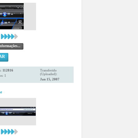
nformações...
AR
s:
112816
Transferido
(Uploaded):
s: 1
Jan 15, 2007
ge