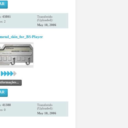
AR
s:
43801
Transferido
(Uploaded):
s: 2
May 10, 2006
metal_skin_for_BS-Player
nformações...
AR
s:
41388
Transferido
(Uploaded):
s: 0
May 10, 2006