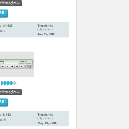
nformações...
AR
s:
144628
Transferido
(Uploaded):
s: 1
Jan 25, 2009
nformações...
AR
s:
41382
Transferido
(Uploaded):
s: 6
May 10, 2006