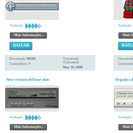
Avaliação:
Avaliação:
Mais Informações...
Mais I
BAIXAR
BAIX
Downloads:
60566
Transferido
Download
(Uploaded):
Comentários: 0
Comentário
May 10, 2006
New version old base skin
Organica I
Avaliação:
Avaliação:
Mais Informações...
Mais I