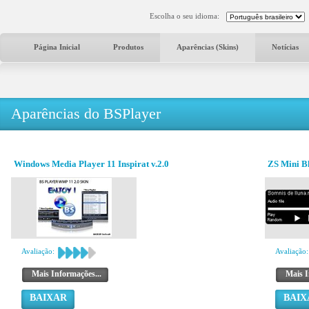
Escolha o seu idioma:
Página Inicial
Produtos
Aparências (Skins)
Notícias
Aparências do BSPlayer
Windows Media Player 11 Inspirat v.2.0
ZS Mini B
Avaliação:
Avaliação:
Mais Informações...
Mais I
BAIXAR
BAIX