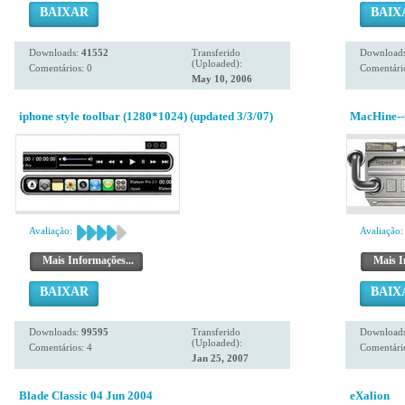
BAIXAR
BAIX
Downloads:
41552
Transferido
Download
(Uploaded):
Comentários: 0
Comentário
May 10, 2006
iphone style toolbar (1280*1024) (updated 3/3/07)
MacHine--
Avaliação:
Avaliação:
Mais Informações...
Mais I
BAIXAR
BAIX
Downloads:
99595
Transferido
Download
(Uploaded):
Comentários: 4
Comentário
Jan 25, 2007
Blade Classic 04 Jun 2004
eXalion