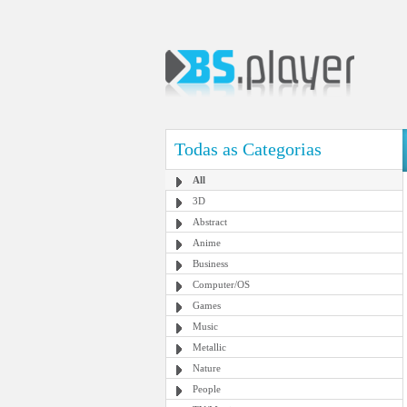
Todas as Categorias
All
3D
Abstract
Anime
Business
Computer/OS
Games
Music
Metallic
Nature
People