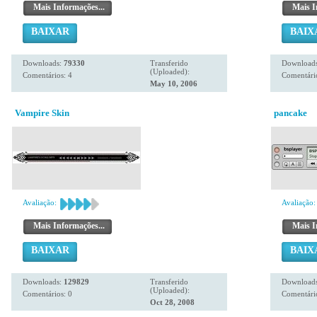
Mais Informações...
Mais I
BAIXAR
BAIX
Downloads:
79330
Transferido
Download
(Uploaded):
Comentários: 4
Comentário
May 10, 2006
Vampire Skin
pancake
Avaliação:
Avaliação:
Mais Informações...
Mais I
BAIXAR
BAIX
Downloads:
129829
Transferido
Download
(Uploaded):
Comentários: 0
Comentário
Oct 28, 2008