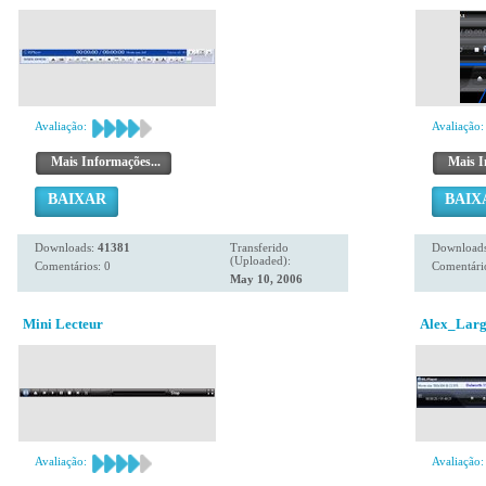
Avaliação:
Avaliação:
Mais Informações...
Mais I
BAIXAR
BAIX
Downloads:
41381
Transferido
Download
(Uploaded):
Comentários: 0
Comentário
May 10, 2006
Mini Lecteur
Alex_Lar
Avaliação:
Avaliação: