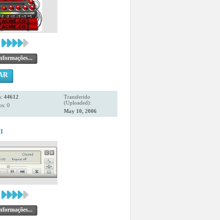
nformações...
AR
s:
44612
Transferido
(Uploaded):
s: 0
May 10, 2006
I
nformações...