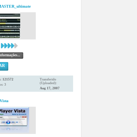
ASTER_ultimate
nformações...
AR
s:
121572
Transferido
(Uploaded):
s: 3
Aug 17, 2007
Vista