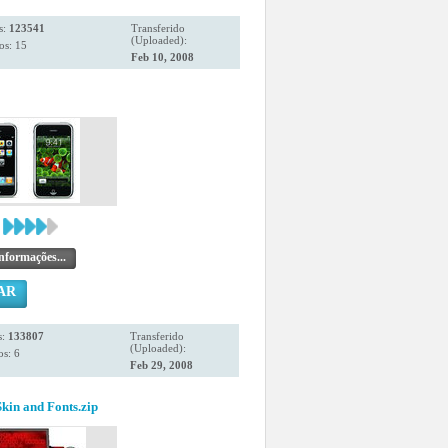
s:
123541
Transferido
(Uploaded):
os: 15
Feb 10, 2008
nformações...
AR
s:
133807
Transferido
(Uploaded):
s: 6
Feb 29, 2008
kin and Fonts.zip