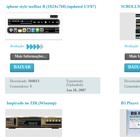
iphone style toolbar B (1024x768) (updated 3/3/07)
SCROLLM
Avaliação:
Avaliação:
Mais Informações...
Mais I
BAIXAR
BAIX
Downloads:
104013
Transferido
Download
(Uploaded):
Comentários: 8
Comentário
Jan 28, 2007
Inspirado no ZDL(Winamp)
BS Player 