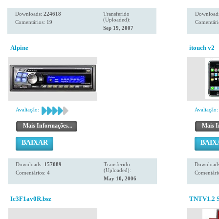
Downloads:
224618
Transferido
Download
(Uploaded):
Comentários: 19
Comentári
Sep 19, 2007
Alpine
itouch v2
Avaliação:
Avaliação:
Mais Informações...
Mais I
BAIXAR
BAIX
Downloads:
157089
Transferido
Download
(Uploaded):
Comentários: 4
Comentário
May 10, 2006
Ic3F1av0R.bsz
TNTV1.2 S