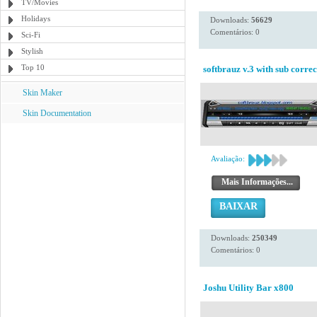
TV/Movies
Holidays
Downloads:
56629
Comentários: 0
Sci-Fi
Stylish
Top 10
softbrauz v.3 with sub correc
Skin Maker
Skin Documentation
Avaliação:
Mais Informações...
BAIXAR
Downloads:
250349
Comentários: 0
Joshu Utility Bar x800