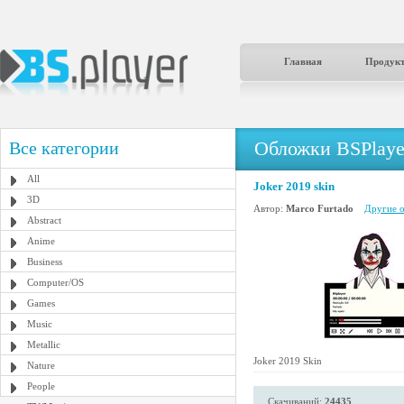
Главная
Продук
Обложки BSPlaye
Все категории
All
Joker 2019 skin
3D
Автор:
Marco Furtado
Другие о
Abstract
Anime
Business
Computer/OS
Games
Music
Metallic
Joker 2019 Skin
Nature
People
Скачиваний:
24435