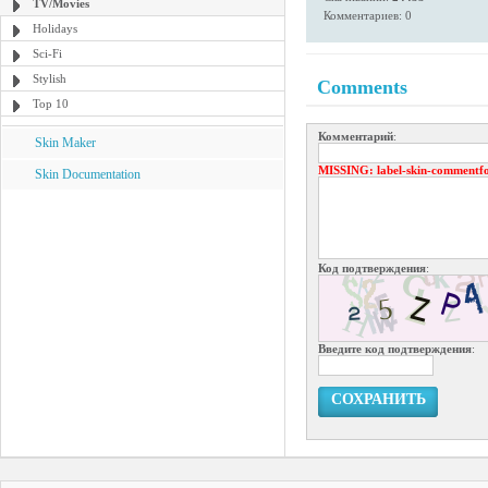
TV/Movies
Комментариев: 0
Holidays
Sci-Fi
Stylish
Comments
Top 10
Комментарий
:
Skin Maker
MISSING
: label-skin-commentf
Skin Documentation
Код подтверждения
:
Введите код подтверждения
:
СОХРАНИТЬ