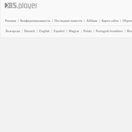
Реклама
|
Конфиденциальность
|
Последние новости
|
Affiliate
|
Карта сайта
|
Обратн
Български
|
Deutsch
|
English
|
Español
|
Magyar
|
Polski
|
Português brasileiro
|
Ro