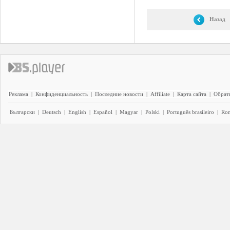
Назад
Реклама
|
Конфиденциальность
|
Последние новости
|
Affiliate
|
Карта сайта
|
Обратн
Български
|
Deutsch
|
English
|
Español
|
Magyar
|
Polski
|
Português brasileiro
|
Ro