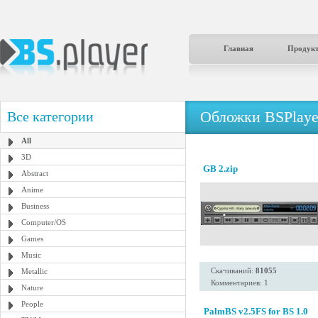
Главная
Продук
Обложки BSPlaye
Все категории
All
3D
GB 2.zip
Abstract
Anime
Business
Computer/OS
Games
Music
Скачиваний:
81055
Metallic
Комментариев: 1
Nature
People
PalmBS v2.5FS for BS 1.0