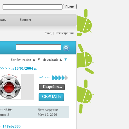
чать
Support
Вход
|
Регистрация
▲
▼
▲
▼
Sort by:
rating
|
downloads
>> > > .:: 10/01/2004 ::.
Рейтинг:
Подробнее...
СКАЧАТЬ
ий:
45894
Дата загрузки:
иев: 3
May 10, 2006
r_14Feb2005