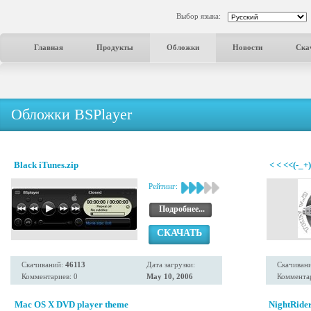
Выбор языка:
Главная
Продукты
Обложки
Новости
Ска
Обложки BSPlayer
Black iTunes.zip
< < <<(-_+)
Рейтинг:
Подробнее...
СКАЧАТЬ
Скачиваний:
46113
Дата загрузки:
Скачиван
Комментариев: 0
May 10, 2006
Комментар
Mac OS X DVD player theme
NightRide