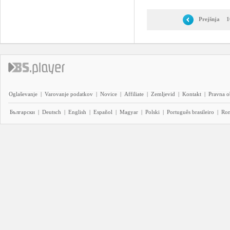
Prejšnja
1
Oglaševanje
|
Varovanje podatkov
|
Novice
|
Affiliate
|
Zemljevid
|
Kontakt
|
Pravna o
Български
|
Deutsch
|
English
|
Español
|
Magyar
|
Polski
|
Português brasileiro
|
Ro