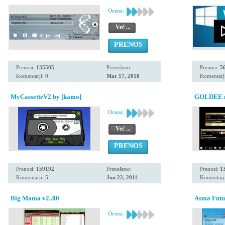
Ocena:
Več ...
PRENOS
Prenosi:
135505
Prenešeno:
Prenosi:
5
Komentarji: 0
Mar 17, 2010
Komentarji
MyCassetteV2 by [kamo]
GOLDEE 
Ocena:
Več ...
PRENOS
Prenosi:
159192
Prenešeno:
Prenosi:
1
Komentarji: 5
Jun 22, 2011
Komentarji
Big Mama v2..00
Asma Futur
Ocena: