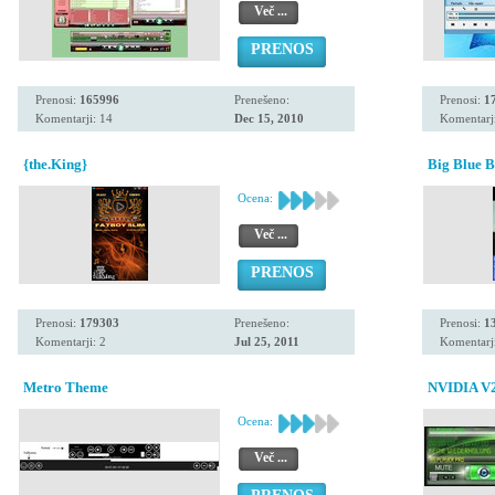
Več ...
PRENOS
Prenosi:
165996
Prenešeno:
Prenosi:
1
Komentarji: 14
Dec 15, 2010
Komentarji
{the.King}
Big Blue B
Ocena:
Več ...
PRENOS
Prenosi:
179303
Prenešeno:
Prenosi:
1
Komentarji: 2
Jul 25, 2011
Komentarji
Metro Theme
NVIDIA V2
Ocena:
Več ...