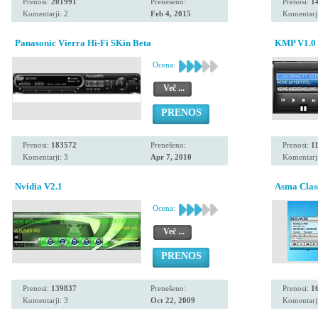
Prenosi:
201991
Prenešeno:
Prenosi:
1
Komentarji: 2
Feb 4, 2015
Komentarji
Panasonic Vierra Hi-Fi SKin Beta
KMP V1.0
Ocena:
Več ...
PRENOS
Prenosi:
183572
Prenešeno:
Prenosi:
1
Komentarji: 3
Apr 7, 2010
Komentarji
Nvidia V2.1
Asma Class
Ocena:
Več ...
PRENOS
Prenosi:
139837
Prenešeno:
Prenosi:
1
Komentarji: 3
Oct 22, 2009
Komentarji