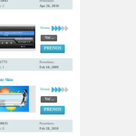
43043
Prenešeno:
: 2
Apr 26, 2010
Ocena:
Več ...
PRENOS
11775
Prenešeno:
: 1
Feb 10, 2009
ic Skin
Ocena:
Več ...
PRENOS
60631
Prenešeno:
: 0
Feb 28, 2010