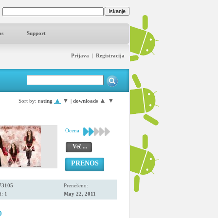
os
Support
Prijava
|
Registracija
▲
▼
▲
▼
Sort by:
rating
|
downloads
Ocena:
Več ...
PRENOS
73105
Prenešeno:
i: 1
May 22, 2011
0