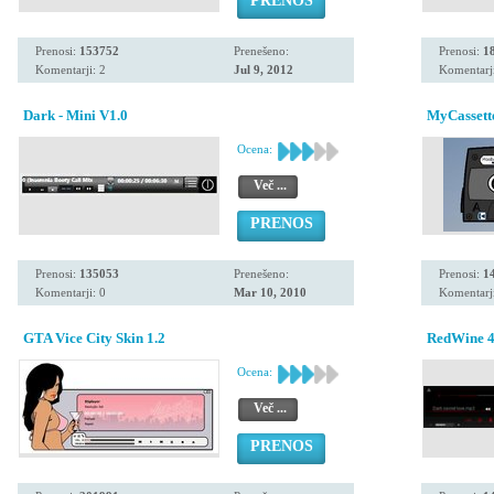
PRENOS
Prenosi:
153752
Prenešeno:
Prenosi:
1
Komentarji: 2
Jul 9, 2012
Komentarji
Dark - Mini V1.0
MyCassett
Ocena:
Več ...
PRENOS
Prenosi:
135053
Prenešeno:
Prenosi:
1
Komentarji: 0
Mar 10, 2010
Komentarji
GTA Vice City Skin 1.2
RedWine 
Ocena:
Več ...
PRENOS