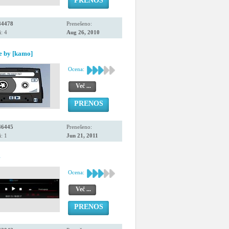
PRENOS
84478
Prenešeno:
: 4
Aug 26, 2010
e by [kamo]
Ocena:
Več ...
PRENOS
46445
Prenešeno:
: 1
Jun 21, 2011
4
Ocena:
Več ...
PRENOS