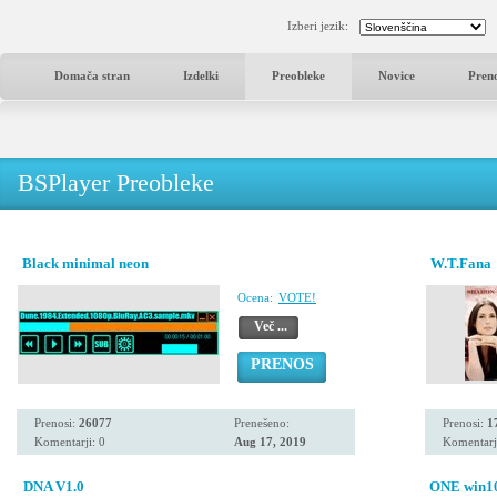
Izberi jezik:
Domača stran
Izdelki
Preobleke
Novice
Pren
BSPlayer Preobleke
Black minimal neon
W.T.Fana
Ocena:
VOTE!
Več ...
PRENOS
Prenosi:
26077
Prenešeno:
Prenosi:
1
Komentarji: 0
Aug 17, 2019
Komentarj
DNA V1.0
ONE win1