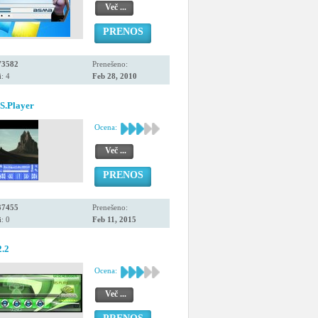
Več ...
PRENOS
73582
Prenešeno:
: 4
Feb 28, 2010
S.Player
Ocena:
Več ...
PRENOS
37455
Prenešeno:
: 0
Feb 11, 2015
.2
Ocena:
Več ...