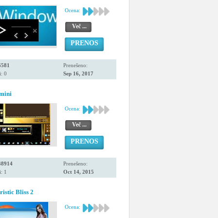
Ocena:
Več ...
PRENOS
6581
Prenešeno:
: 0
Sep 16, 2017
mini
Ocena:
Več ...
PRENOS
38914
Prenešeno:
: 1
Oct 14, 2015
istic Bliss 2
Ocena: