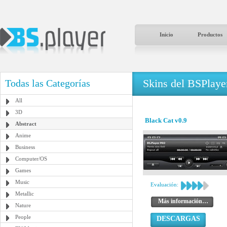
Inicio
Productos
Skins del BSPlaye
Todas las Categorías
All
3D
Black Cat v0.9
Abstract
Anime
Business
Computer/OS
Games
Music
Evaluación:
Metallic
Más información…
Nature
People
DESCARGAS