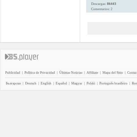
Descargas:
86443
Comentarios: 2
Publicidad
|
Política de Privacidad
|
Últimas Noticias
|
Affiliate
|
Mapa del Sitio
|
Contac
Български
|
Deutsch
|
English
|
Español
|
Magyar
|
Polski
|
Português brasileiro
|
Ro