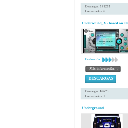
Descargas:
171263
Comentarios: 6
Underworld_X - based on Th
Evaluación:
Más información…
DESCARGAS
Descargas:
69673
Comentarios: 1
Underground