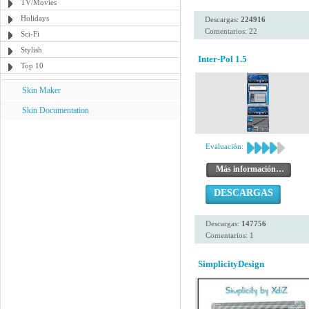
TV/Movies
Holidays
Descargas:
224916
Comentarios: 22
Sci-Fi
Stylish
Inter-Pol 1.5
Top 10
Skin Maker
Skin Documentation
Evaluación:
Más información…
DESCARGAS
Descargas:
147756
Comentarios: 1
SimplicityDesign