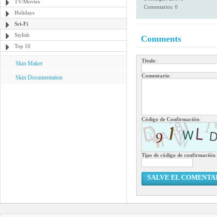
TV/Movies
Comentarios: 0
Holidays
Sci-Fi
Stylish
Comments
Top 10
Título
:
Skin Maker
Comentario
:
Skin Documentation
Código de Confirmación
:
Tipo de código de confirmación
:
SALVE EL COMENTA