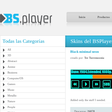
Inicio
Productos
Skins del BSPlaye
Todas las Categorías
All
Black minimal neon
3D
creado por:
Tee Tseremoonia
Abstract
Anime
Business
Computer/OS
Games
Music
Metallic
Added only the stuff I needed.
Nature
People
Descargas:
26078