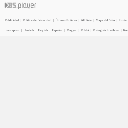
Publicidad
|
Política de Privacidad
|
Últimas Noticias
|
Affiliate
|
Mapa del Sitio
|
Contac
Български
|
Deutsch
|
English
|
Español
|
Magyar
|
Polski
|
Português brasileiro
|
Ro