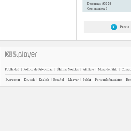
Descargas:
93008
Comentarios: 3
Previo
Publicidad
|
Política de Privacidad
|
Últimas Noticias
|
Affiliate
|
Mapa del Sitio
|
Contac
Български
|
Deutsch
|
English
|
Español
|
Magyar
|
Polski
|
Português brasileiro
|
Ro