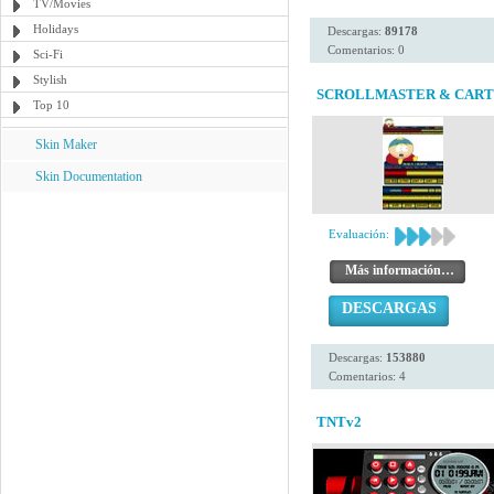
TV/Movies
Holidays
Descargas:
89178
Comentarios: 0
Sci-Fi
Stylish
SCROLLMASTER & CAR
Top 10
Skin Maker
Skin Documentation
Evaluación:
Más información…
DESCARGAS
Descargas:
153880
Comentarios: 4
TNTv2