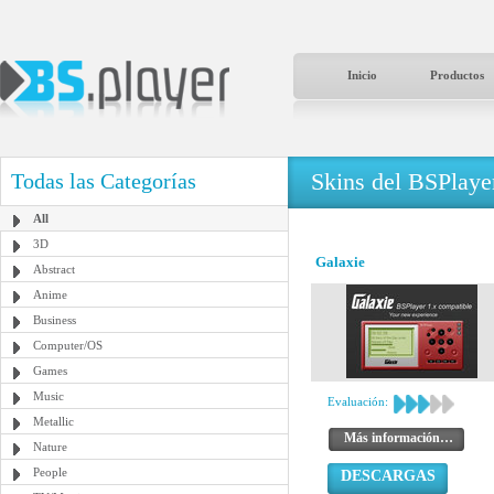
Inicio
Productos
Skins del BSPlaye
Todas las Categorías
All
3D
Galaxie
Abstract
Anime
Business
Computer/OS
Games
Music
Evaluación:
Metallic
Más información…
Nature
People
DESCARGAS