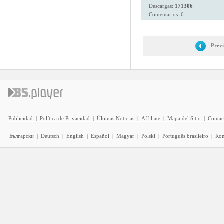
Descargas:
171306
Comentarios: 6
Prev
Publicidad
|
Política de Privacidad
|
Últimas Noticias
|
Affiliate
|
Mapa del Sitio
|
Contac
Български
|
Deutsch
|
English
|
Español
|
Magyar
|
Polski
|
Português brasileiro
|
Ro