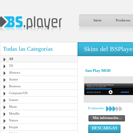
Inicio
Productos
Skins del BSPlaye
Todas las Categorías
All
3D
Just Play MOD
Abstract
Anime
Business
Computer/OS
Games
Music
Evaluación:
Metallic
Más información…
Nature
People
DESCARGAS