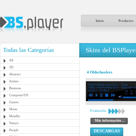
Inicio
Productos
Skins del BSPlaye
Todas las Categorías
All
3D
4 Oldschoolers
Abstract
Anime
Business
Computer/OS
Games
Music
Evaluación:
Metallic
Más información…
Nature
People
DESCARGAS