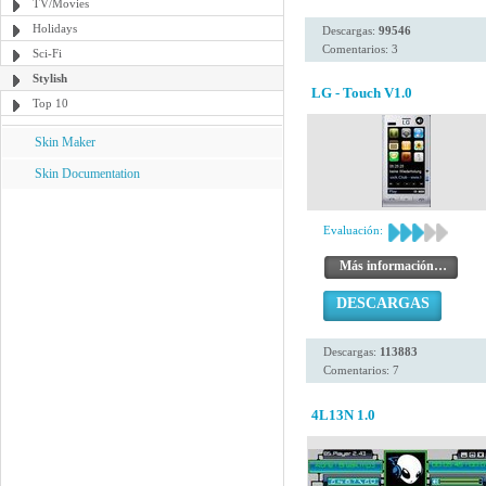
TV/Movies
Holidays
Descargas:
99546
Comentarios: 3
Sci-Fi
Stylish
LG - Touch V1.0
Top 10
Skin Maker
Skin Documentation
Evaluación:
Más información…
DESCARGAS
Descargas:
113883
Comentarios: 7
4L13N 1.0