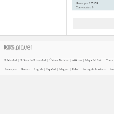
Descargas:
129794
Comentarios: 0
Publicidad
|
Política de Privacidad
|
Últimas Noticias
|
Affiliate
|
Mapa del Sitio
|
Contac
Български
|
Deutsch
|
English
|
Español
|
Magyar
|
Polski
|
Português brasileiro
|
Ro