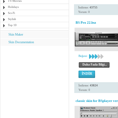
TV/Movies
Holidays
İndirme:
43755
Yorum: 0
Sci-Fi
Stylish
BS Pro 22.bsz
Top 10
Skin Maker
Skin Documentation
Beğeni:
Daha Fazla Bilgi...
İNDİR
İndirme:
43824
Yorum: 0
classic skin for BSplayer ve