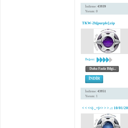
İndirme:
43939
Yorum: 0
TKW-2b[purple].zip
Beğeni:
Daha Fazla Bilgi...
İNDİR
İndirme:
43951
Yorum: 1
< < <<(-_+)>> > > .:: 10/01/