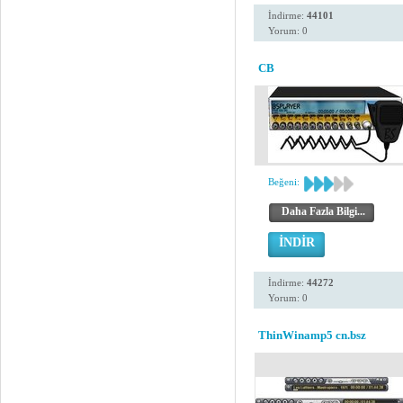
İndirme:
44101
Yorum: 0
CB
Beğeni:
Daha Fazla Bilgi...
İNDİR
İndirme:
44272
Yorum: 0
ThinWinamp5 cn.bsz