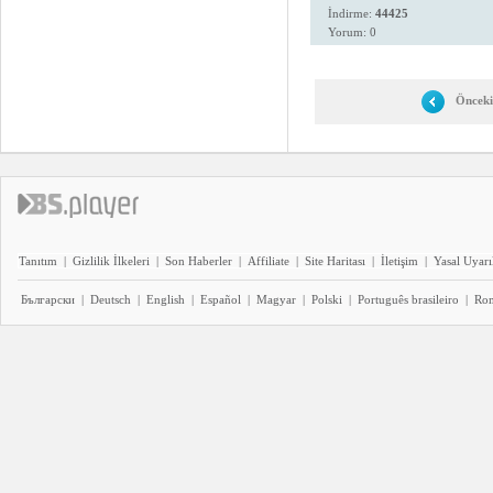
İndirme:
44425
Yorum: 0
Önceki
Tanıtım
|
Gizlilik İlkeleri
|
Son Haberler
|
Affiliate
|
Site Haritası
|
İletişim
|
Yasal Uyarı
Български
|
Deutsch
|
English
|
Español
|
Magyar
|
Polski
|
Português brasileiro
|
Ro