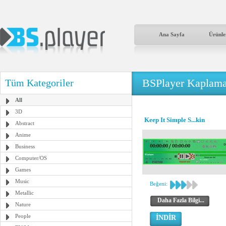
Ana Sayfa
Ürünle
BSPlayer Kaplama
Tüm Kategoriler
All
3D
Keep It Simple S...kin
Abstract
Anime
Business
Computer/OS
Games
Music
Beğeni:
Metallic
Daha Fazla Bilgi...
Nature
People
İNDİR