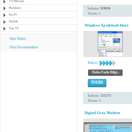
TV/Movies
Holidays
İndirme:
119836
Yorum: 1
Sci-Fi
Stylish
Windows Xp (default blue)
Top 10
Skin Maker
Skin Documentation
Beğeni:
Daha Fazla Bilgi...
İNDİR
İndirme:
121275
Yorum: 4
Digital Gray Modern