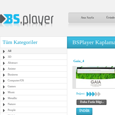
Ana Sayfa
Ürünle
BSPlayer Kaplama
Tüm Kategoriler
All
3D
Gaia_4
Abstract
Anime
Business
Computer/OS
Games
Music
Beğeni:
Metallic
Daha Fazla Bilgi...
Nature
People
İNDİR