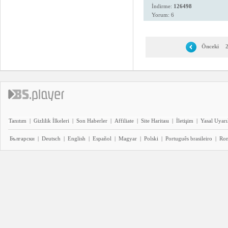
İndirme:
126498
Yorum: 6
Önceki
Tanıtım
|
Gizlilik İlkeleri
|
Son Haberler
|
Affiliate
|
Site Haritası
|
İletişim
|
Yasal Uyarı
Български
|
Deutsch
|
English
|
Español
|
Magyar
|
Polski
|
Português brasileiro
|
Ro