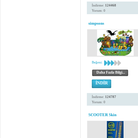
İndirme:
124468
Yorum: 0
simpsons
Beğeni:
Daha Fazla Bilgi...
İNDİR
İndirme:
124787
Yorum: 0
SCOOTER Skin