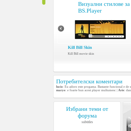
Визуални стилове за
BS.Player
Kill Bill Skin
Kill Bill movie skin
Потребителски коментари
lucio
: Eu adoro este progama. Bastante funcional e de 
maryo
: e foarte bun acest player multumesc |
Arie
: da
Избрани теми от
форума
subtitles