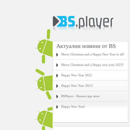
Актуални новини от BS
Merry Christmas and a Happy New Year to all!
Merry Christmas and a Happy new year 2023!
Happy New Year 2022
Happy New Year 2021!
BSPlayer - Huawei app store
Happy New Year!