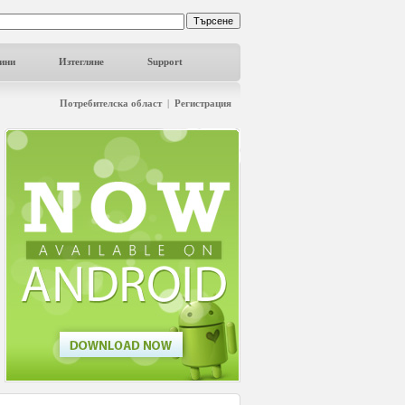
ини
Изтегляне
Support
Потребителска област
|
Регистрация