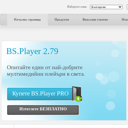
Изберете език:
Начална страница
Продукти
Визуални стилове
Нов
BS.Player 2.79
Опитайте един от най-добрите
мултимедийни плейъри в света.
Купете BS.Player PRO
Изтеглете БЕЗПЛАТНО