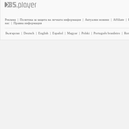
Реклама
|
Политика за защита на личната информация
|
Актуални новини
|
Affiliate
|
нас
|
Правна информация
Български
|
Deutsch
|
English
|
Español
|
Magyar
|
Polski
|
Português brasileiro
|
Ro