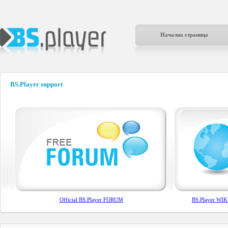
Начална страница
BS.Player support
Official BS.Player FORUM
BS.Player WIKI