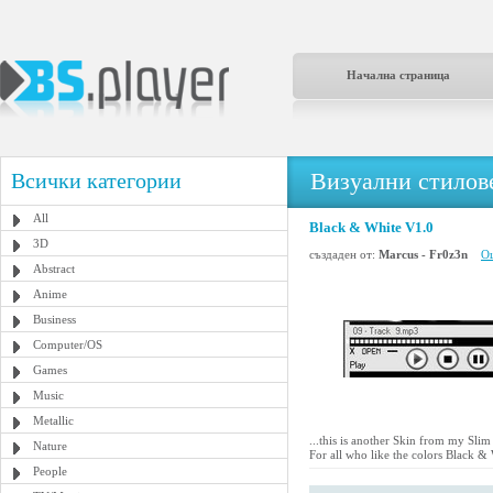
Начална страница
Визуални стилове
Всички категории
All
Black & White V1.0
3D
създаден от:
Marcus - Fr0z3n
Ощ
Abstract
Anime
Business
Computer/OS
Games
Music
Metallic
...this is another Skin from my Slim
Nature
For all who like the colors Black & 
People