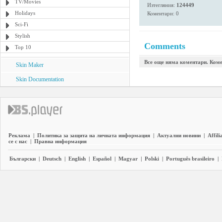
TV/Movies
Изтегляния:
124449
Holidays
Коментари: 0
Sci-Fi
Stylish
Comments
Top 10
Все още няма коментари. Коме
Skin Maker
Skin Documentation
Реклама
|
Политика за защита на личната информация
|
Актуални новини
|
Affili
се с нас
|
Правна информация
Български
|
Deutsch
|
English
|
Español
|
Magyar
|
Polski
|
Português brasileiro
|