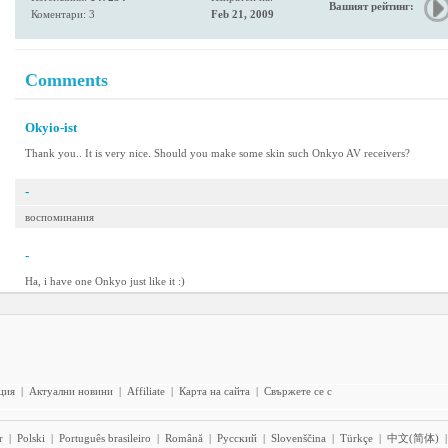
Вашият рейтинг:
Коментари: 3
Feb 21, 2009
Comments
Okyio-ist
Thank you.. It is very nice. Should you make some skin such Onkyo AV receivers?
-
воспоминания
-
Ha, i have one Onkyo just like it :)
ция
|
Актуални новини
|
Affiliate
|
Карта на сайта
|
Свържете се с
r
|
Polski
|
Português brasileiro
|
Română
|
Pyccĸий
|
Slovenščina
|
Türkçe
|
中文(简体)