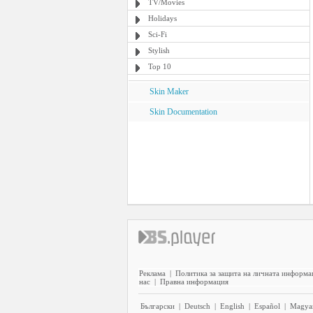
TV/Movies
Holidays
Sci-Fi
Stylish
Top 10
Skin Maker
Skin Documentation
Реклама
|
Политика за защита на личната информа
нас
|
Правна информация
Български
|
Deutsch
|
English
|
Español
|
Magya