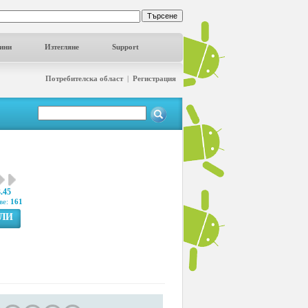
ини
Изтегляне
Support
Потребителска област
|
Регистрация
3.45
ве:
161
ГЛИ