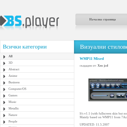
Начална страница
Визуални стилове
Всички категории
All
WMP11 Mixed
3D
създаден от:
Xeo jcd
Abstract
Anime
Business
Computer/OS
Games
Music
Metallic
It's v1.1 (with fullscreen skin but n
Nature
Mainly based on WMP11 from 7Azimu
People
UPDATED: 11.5.2007