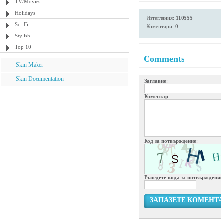
TV/Movies
Holidays
Изтегляния:
110555
Sci-Fi
Коментари: 0
Stylish
Top 10
Comments
Skin Maker
Skin Documentation
Заглавие
:
Коментар
:
Код за потвърждение
:
Въведете кода за потвърждени
ЗАПАЗЕТЕ КОМЕНТ