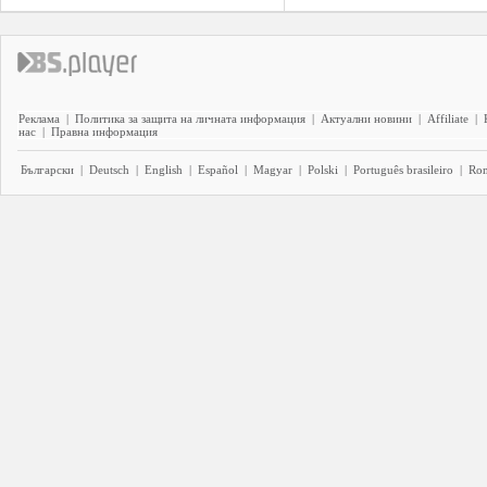
Реклама
|
Политика за защита на личната информация
|
Актуални новини
|
Affiliate
|
нас
|
Правна информация
Български
|
Deutsch
|
English
|
Español
|
Magyar
|
Polski
|
Português brasileiro
|
Ro