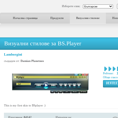
Изберете език:
Начална страница
Продукти
Визуални стилове
Нов
Визуални стилове за BS.Player
Lamborgini
създаден от:
Damian Planetneo
Рейтинг:
Общо гласо
ИЗТЕ
This is my first skin to BSplayer :)
Изтегляния:
84142
Изпратен на: