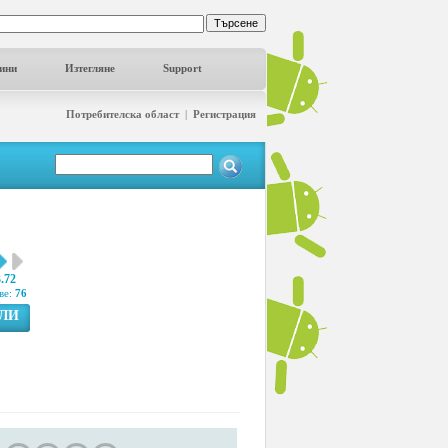
ини
Изтегляне
Support
Потребителска област
|
Регистрация
3.72
ве:
76
ГЛИ